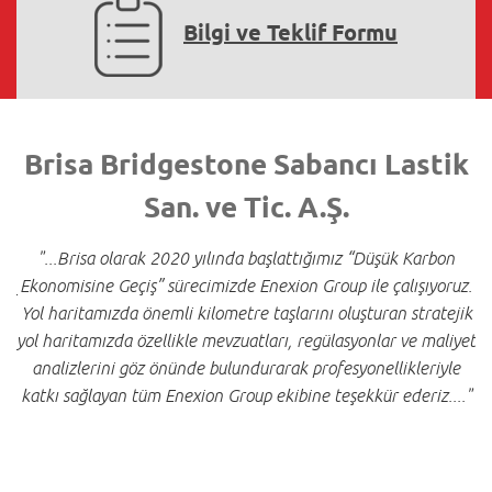
Bilgi ve Teklif Formu
Brisa Bridgestone Sabancı Lastik
San. ve Tic. A.Ş.
"
zı
"...Brisa olarak 2020 yılında başlattığımız “Düşük Karbon
Ekonomisine Geçiş” sürecimizde Enexion Group ile çalışıyoruz.
nıt
r
Yol haritamızda önemli kilometre taşlarını oluşturan stratejik
za
b
yol haritamızda özellikle mevzuatları, regülasyonlar ve maliyet
ız
k
analizlerini göz önünde bulundurarak profesyonellikleriyle
katkı sağlayan tüm Enexion Group ekibine teşekkür ederiz...."
ol
s