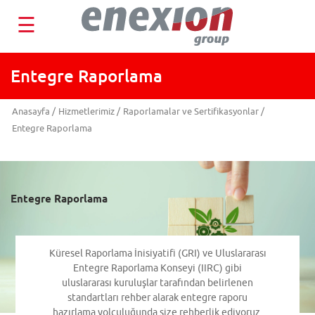
☰
Entegre Raporlama
Anasayfa
/
Hizmetlerimiz
/
Raporlamalar ve Sertifikasyonlar
/
Entegre Raporlama
Entegre Raporlama
Küresel Raporlama İnisiyatifi (GRI) ve Uluslararası
Entegre Raporlama Konseyi (IIRC) gibi
uluslararası kuruluşlar tarafından belirlenen
standartları rehber alarak entegre raporu
hazırlama yolculuğunda size rehberlik ediyoruz.