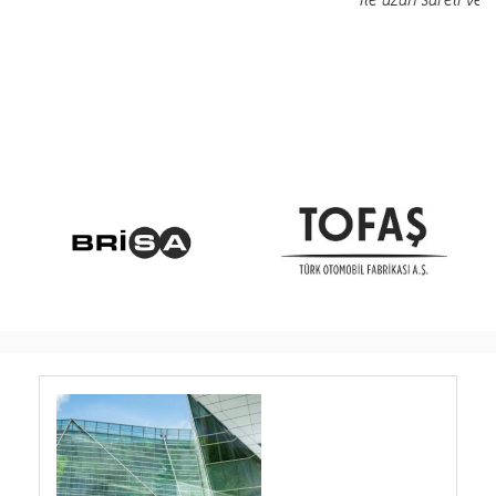
devam ediyoruz...."
…