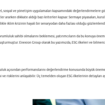
sel, sosyal ve yönetişim uygulamaları kapsamındaki değerlendirmelere g
etler ararken dikkate aldığı bazı kriterleri kapsar. Sermaye piyasaları, k
ikle iklim krizinin hayali bir senaryodan daha fazlası olduğu gözlemlendi
sorumluluk sahibi olmalarını beklemesi, yatırımcıların da bu konuya önem 
luşturmuştur. Enexion Group olarak bu yazımızda, ESG ilkeleri ve bilmeni
umluluk açısından performanslarını değerlendirme konusunda büyük öneme s
 ve risklerini anlayabilir. Üç temelden oluşan ESG ilkelerinin detayları aş