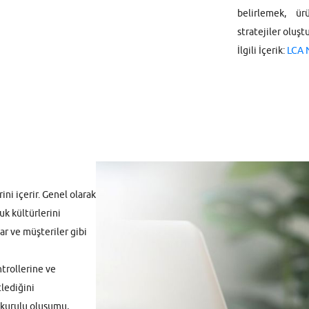
belirlemek, ür
stratejiler oluştu
İlgili İçerik:
LCA 
ini içerir. Genel olarak
uk kültürlerini
ar ve müşteriler gibi
trollerine ve
tlediğini
 kurulu oluşumu,