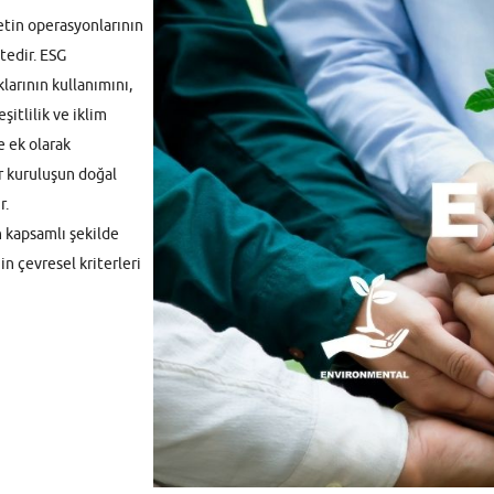
rketin operasyonlarının
tedir. ESG
larının kullanımını,
şitlilik ve iklim
e ek olarak
bir kuruluşun doğal
r.
en kapsamlı şekilde
n çevresel kriterleri