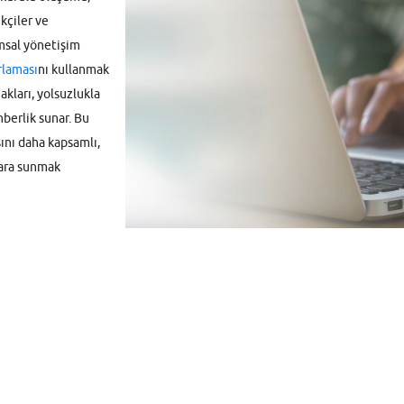
ikçiler ve
umsal yönetişim
rlaması
nı kullanmak
akları, yolsuzlukla
berlik sunar. Bu
sını daha kapsamlı,
lara sunmak