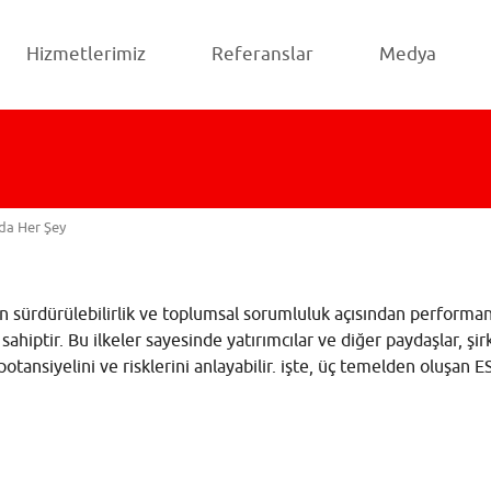
Hizmetlerimiz
Referanslar
Medya
nda Her Şey
erin sürdürülebilirlik ve toplumsal sorumluluk açısından performa
iptir. Bu ilkeler sayesinde yatırımcılar ve diğer paydaşlar, şir
otansiyelini ve risklerini anlayabilir. işte, üç temelden oluşan ES