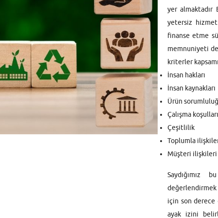
yer almaktadır B
yetersiz hizmet
finanse etme sür
memnuniyeti de 
kriterler kapsamı
İnsan hakları
İnsan kaynakları
Ürün sorumlulu
Çalışma koşullar
Çeşitlilik
Toplumla ilişkile
Müşteri ilişkileri
Saydığımız bu
değerlendirmek 
için son derece 
ayak izini beli