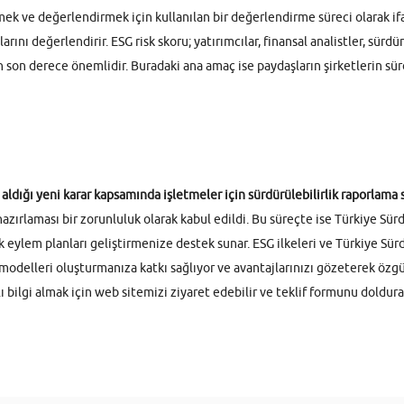
mek ve değerlendirmek için kullanılan bir değerlendirme süreci olarak ifa
rını değerlendirir. ESG risk skoru; yatırımcılar, finansal analistler, sürdü
 son derece önemlidir. Buradaki ana amaç ise paydaşların şirketlerin sürdü
ğı yeni karar kapsamında işletmeler için sürdürülebilirlik raporlama s
hazırlaması bir zorunluluk olarak kabul edildi. Bu süreçte ise Türkiye Sü
rek eylem planları geliştirmenize destek sunar. ESG ilkeleri ve Türkiye Sü
modelleri oluşturmanıza katkı sağlıyor ve avantajlarınızı gözeterek özgü
ilgi almak için web sitemizi ziyaret edebilir ve teklif formunu doldurab