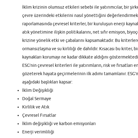
İklim krizinin olumsuz etkileri sebebi ile yatırımcılar, bir şi
çevre üzerindeki etkilerini nasıl yönettiğini değerlendirmek
raporlamasında çevresel kriterler, bir kuruluşun enerji kaynak
atık yönetimine ilişkin politikalarını, net sıfır emisyon, biyoçe
krizine yönelik etki ve çabalarını kapsamaktadır. Bu kriterler
ormansızlaşma ve su kirliliği de dahildir. Kısacası bu kriter, 
kaynakları korumayı ne kadar dikkate aldığını göstermektedi
ESG’nin çevresel kriterleri ile yatırımların, risk ve fırsatları 
gözeterek hayata geçirmelerinin ilk adımı tamamlanır. ESG’ni
aşağıdaki başlıkları kapsar:
İklim Değişikliği
Doğal Sermaye
Kirlilik ve Atık
Çevresel Fırsatlar
İklim değişikliği ve karbon emisyonları
Enerji verimliliği