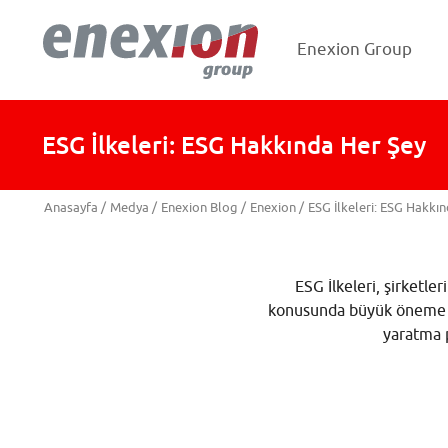
Enexion Group
ESG İlkeleri: ESG Hakkında Her Şey
Anasayfa
/
Medya
/
Enexion Blog
/
Enexion
/
ESG İlkeleri: ESG Hakkı
ESG İlkeleri, şirketl
konusunda büyük öneme sah
yaratma p